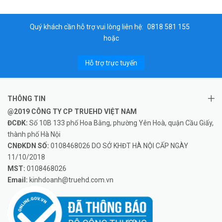
Quý khách cần hỗ trợ vui lòng liên hệ:
0818 581 155
hoặc
Hỗ trợ trực tuyến
THÔNG TIN
@2019 CÔNG TY CP TRUEHD VIỆT NAM
ĐCĐK:
Số 10B 133 phố Hoa Bằng, phường Yên Hoà, quận Cầu Giấy,
thành phố Hà Nội
CNĐKDN SỐ:
0108468026 DO SỞ KHĐT HÀ NỘI CẤP NGÀY
11/10/2018
MST:
0108468026
Email:
kinhdoanh@truehd.com.vn