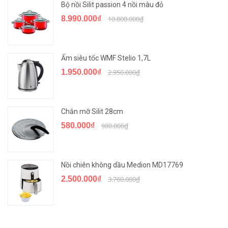
Bộ nồi Silit passion 4 nồi màu đỏ
8.990.000₫
10.800.000₫
Ấm siêu tốc WMF Stelio 1,7L
1.950.000₫
2.950.000₫
Chắn mỡ Silit 28cm
580.000₫
980.000₫
Nồi chiên không dầu Medion MD17769
2.500.000₫
3.760.000₫