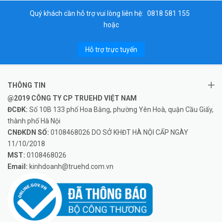
Quý khách cần hỗ trợ vui lòng liên hệ:
0818 581 155
hoặc
Hỗ trợ trực tuyến
THÔNG TIN
@2019 CÔNG TY CP TRUEHD VIỆT NAM
ĐCĐK:
Số 10B 133 phố Hoa Bằng, phường Yên Hoà, quận Cầu Giấy,
thành phố Hà Nội
CNĐKDN SỐ:
0108468026 DO SỞ KHĐT HÀ NỘI CẤP NGÀY
11/10/2018
MST:
0108468026
Email:
kinhdoanh@truehd.com.vn