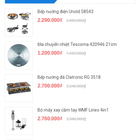
Bếp nướng điện Unold 58543
2.290.000₫
2.860.000₫
Đĩa chuyển nhiệt Tescoma 420946 21cm
1.200.000₫
1.650.000₫
Bếp nướng đá Clatronic RG 3518
2.700.000₫
3.240.000₫
Bộ máy xay cầm tay WMF Lineo 4in1
2.760.000₫
3.540.000₫