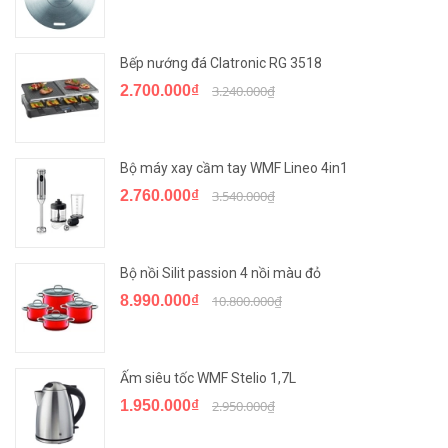
Bếp nướng đá Clatronic RG 3518
2.700.000₫
3.240.000₫
Bộ máy xay cầm tay WMF Lineo 4in1
2.760.000₫
3.540.000₫
Bộ nồi Silit passion 4 nồi màu đỏ
8.990.000₫
10.800.000₫
Ấm siêu tốc WMF Stelio 1,7L
1.950.000₫
2.950.000₫