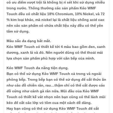
có ưu điểm vượt trội là không bị rỉ sét khi sử dụng nhiều
trong nước. Thông thường các sản phẩm Kéo WMF
Touch đều có chất liệu 18% Chromium, 10% Nickel, và 72
% kim loại khác, mà nickel lại là chất liệu chống acid cao
nên các sản phẩm có chứa chất liệu này đều có thể yên
tâm sử dụng.
Màu sắc đa dạng bắt mắt.
Kéo WMF Touch có thiết kế tới 4 màu bao gồm đen, xanh
dương, xanh lá và đỏ. Nên người dùng có thể thoải mái
lựa chọn sản phẩm phù hợp với căn bếp của mình.
Kéo WMF Touch đa năng tiện dụng.
Bạn có thể sử dụng Kéo WMF Touch cả trong và ngoài
phòng bếp. Trong bếp bạn có thể sử dụng để cắt thức ăn
như các đồ chiên rán, rau…thậm chí có thể cắt được các
đồ cứng như cánh gà rán nữa. Mũi đầu của Kéo WMF
Touch có thiết kế vát nhọn nên bạn cũng có thể lách mũi
kéo để cắt các lớp vỏ tôm cua một cách dễ dàng.
Hay bạn cũng có thể sử dụng Kéo WMF Touch để cắt