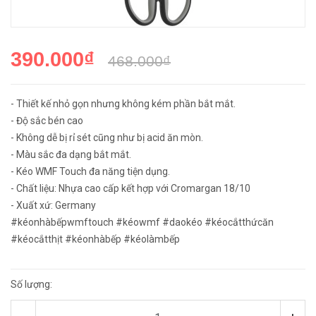
390.000₫
468.000₫
- Thiết kế nhỏ gọn nhưng không kém phần bắt mắt.
- Độ sắc bén cao
- Không dễ bị rỉ sét cũng như bị acid ăn mòn.
- Màu sắc đa dạng bắt mắt.
- Kéo WMF Touch đa năng tiện dụng.
- Chất liệu: Nhựa cao cấp kết hợp với Cromargan 18/10
- Xuất xứ: Germany
#kéonhàbếpwmftouch #kéowmf #daokéo #kéocắtthứcăn
#kéocắtthịt #kéonhàbếp #kéolàmbếp
Số lượng: