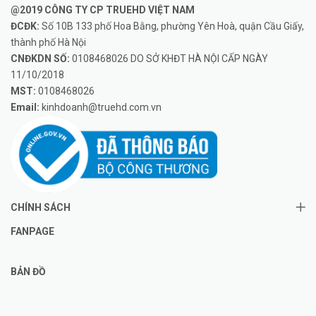
@2019 CÔNG TY CP TRUEHD VIỆT NAM
ĐCĐK:
Số 10B 133 phố Hoa Bằng, phường Yên Hoà, quận Cầu Giấy,
thành phố Hà Nội
CNĐKDN SỐ:
0108468026 DO SỞ KHĐT HÀ NỘI CẤP NGÀY
11/10/2018
MST:
0108468026
Email:
kinhdoanh@truehd.com.vn
CHÍNH SÁCH
FANPAGE
BẢN ĐỒ