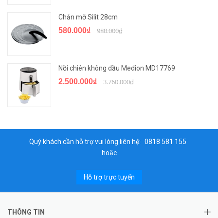
Chắn mỡ Silit 28cm
580.000₫
980.000₫
Nồi chiên không dầu Medion MD17769
2.500.000₫
3.760.000₫
Quý khách cần hỗ trợ vui lòng liên hệ:
0818 581 155
hoặc
Hỗ trợ trực tuyến
THÔNG TIN