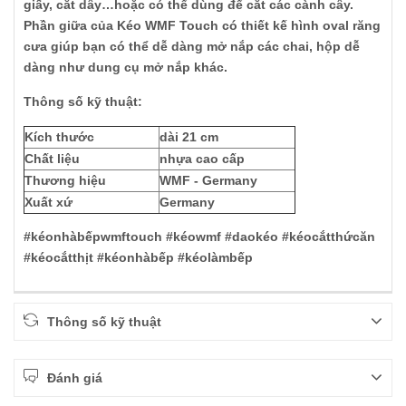
giấy, cắt dây…hoặc có thể dùng để cắt các cành cây.
Phần giữa của Kéo WMF Touch có thiết kế hình oval răng
cưa giúp bạn có thể dễ dàng mở nắp các chai, hộp dễ
dàng như dung cụ mở nắp khác.
Thông số kỹ thuật:
Kích thước
dài 21 cm
Chất liệu
nhựa cao cấp
Thương hiệu
WMF - Germany
Xuất xứ
Germany
#kéonhàbếpwmftouch #kéowmf #daokéo #kéocắtthứcăn
#kéocắtthịt #kéonhàbếp #kéolàmbếp
Thông số kỹ thuật
Đánh giá