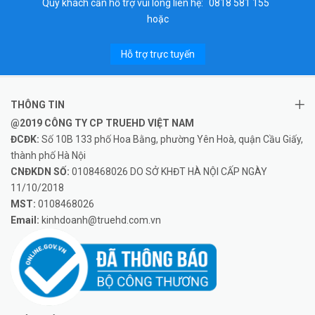
Quý khách cần hỗ trợ vui lòng liên hệ:
0818 581 155
hoặc
Hỗ trợ trực tuyến
THÔNG TIN
@2019 CÔNG TY CP TRUEHD VIỆT NAM
ĐCĐK:
Số 10B 133 phố Hoa Bằng, phường Yên Hoà, quận Cầu Giấy,
thành phố Hà Nội
CNĐKDN SỐ:
0108468026 DO SỞ KHĐT HÀ NỘI CẤP NGÀY
11/10/2018
MST:
0108468026
Email:
kinhdoanh@truehd.com.vn