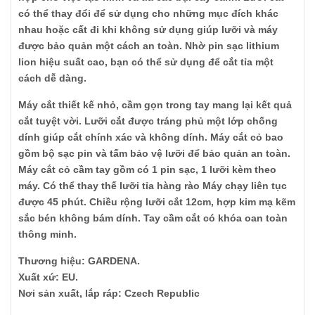
có thể thay đổi để sử dụng cho những mục đích khác
nhau hoặc cất đi khi không sử dụng giúp lưỡi và máy
được bảo quản một cách an toàn. Nhờ pin sạc lithium
lion hiệu suất cao, bạn có thể sử dụng để cắt tỉa một
cách dễ dàng.
Máy cắt thiết kế nhỏ, cầm gọn trong tay mang lại kết quả
cắt tuyệt vời. Lưỡi cắt được tráng phủ một lớp chống
dính giúp cắt chính xác và không dính. Máy cắt cỏ bao
gồm bộ sạc pin và tấm bảo vệ lưỡi để bảo quản an toàn.
Máy cắt cỏ cầm tay gồm có 1 pin sạc, 1 lưỡi kèm theo
máy. Có thể thay thế lưỡi tỉa hàng rào Máy chạy liên tục
được 45 phút. Chiều rộng lưỡi cắt 12cm, hợp kim mạ kẽm
sắc bén không bám dính. Tay cầm cắt có khóa oan toàn
thông minh.
Thương hiệu: GARDENA.
Xuất xứ: EU.
Nơi sản xuất, lắp ráp: Czech Republic