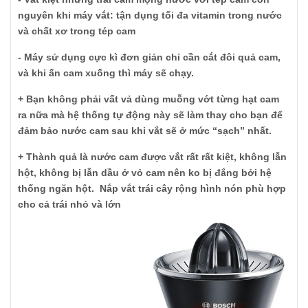
nguyên khi máy vắt: tận dụng tối đa vitamin trong nước
và chất xơ trong tép cam
- Máy sử dụng cực kì đơn giản chỉ cần cắt đôi quả cam,
và khi ấn cam xuống thì máy sẽ chạy.
+ Bạn không phải vất vả dùng muỗng vớt từng hạt cam
ra nữa mà hệ thống tự động này sẽ làm thay cho bạn để
đảm bảo nước cam sau khi vắt sẽ ở mức “sạch” nhất.
+ Thành quả là nước cam được vắt rất rất kiệt, không lẫn
hột, không bị lẫn dầu ở vỏ cam nên ko bị đắng bởi hệ
thống ngăn hột. Nắp vắt trái cây rộng hình nón phù hợp
cho cả trái nhỏ và lớn