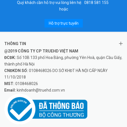
Quý khách cần hỗ trợ vui lòng liên hệ:
0818 581 155
hoặc
Hỗ trợ trực tuyến
THÔNG TIN
@2019 CÔNG TY CP TRUEHD VIỆT NAM
ĐCĐK:
Số 10B 133 phố Hoa Bằng, phường Yên Hoà, quận Cầu Giấy,
thành phố Hà Nội
CNĐKDN SỐ:
0108468026 DO SỞ KHĐT HÀ NỘI CẤP NGÀY
11/10/2018
MST:
0108468026
Email:
kinhdoanh@truehd.com.vn