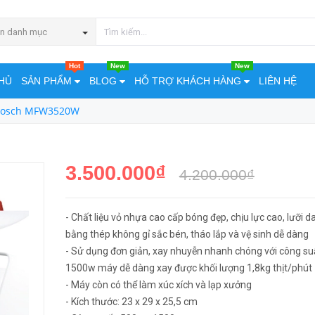
MUA NGA
n danh mục
Hot
New
New
HỦ
SẢN PHẨM
BLOG
HỖ TRỢ KHÁCH HÀNG
LIÊN HỆ
 Bosch MFW3520W
3.500.000₫
4.200.000₫
- Chất liệu vỏ nhựa cao cấp bóng đẹp, chịu lực cao, lưỡi d
bằng thép không gỉ sắc bén, tháo lắp và vệ sinh dễ dàng
- Sử dụng đơn giản, xay nhuyễn nhanh chóng với công su
1500w máy dễ dàng xay được khối lượng 1,8kg thịt/phút
- Máy còn có thể làm xúc xích và lạp xưởng
- Kích thước: 23 x 29 x 25,5 cm