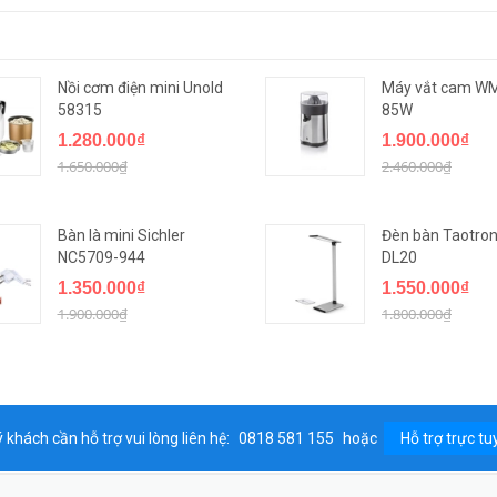
Nồi cơm điện mini Unold
Máy vắt cam WM
58315
85W
1.280.000₫
1.900.000₫
1.650.000₫
2.460.000₫
Bàn là mini Sichler
Đèn bàn Taotron
NC5709-944
DL20
1.350.000₫
1.550.000₫
1.900.000₫
1.800.000₫
 khách cần hỗ trợ vui lòng liên hệ:
0818 581 155
hoặc
Hỗ trợ trực tu