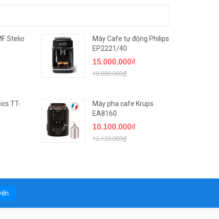
F Stelio
Máy Cafe tự động Philips
EP2221/40
15.000.000₫
19.000.000₫
ics TT-
Máy pha cafe Krups
EA8160
10.100.000₫
12.120.000₫
yến