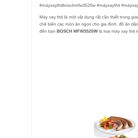
#máyxaythịtboschmfw3520w #máyxaythịt #máyxayt
Máy xay thịt là một vật dụng rất cần thiết trong gi
chế biến các món ăn ngon cho gia đình, đồ ăn dặm 
đến bạn
BOSCH MFW3520W
là loại máy xay thịt