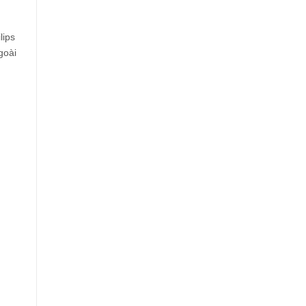
lips
goài