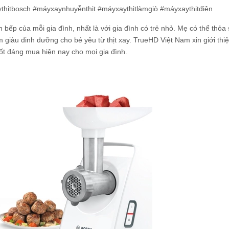
hịtbosch #máyxaynhuyễnthịt #máyxaythịtlàmgiò #máyxaythịtđiện
an bếp của mỗi gia đình, nhất là với gia đình có trẻ nhỏ. Mẹ có thể thỏa
giàu dinh dưỡng cho bé yêu từ thịt xay. TrueHD Việt Nam xin giới thi
 tốt đáng mua hiện nay cho mọi gia đình.