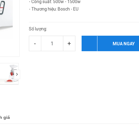
- Công suất: 500w - 1500w
- Thương hiệu: Bosch - EU
Số lượng:
-
+
MUA NGAY
h giá