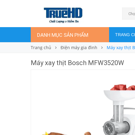
Máy xay thịt Bosch MFW3520W
3.500.000₫
Giá bán:
Chọ
DANH MỤC SẢN PHẨM
TRANG C
Trang chủ
Điện máy gia đình
Máy xay thịt
Máy xay thịt Bosch MFW3520W