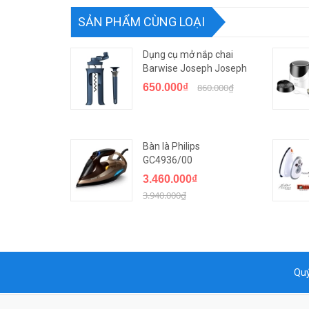
SẢN PHẨM CÙNG LOẠI
Dụng cụ mở nắp chai
Barwise Joseph Joseph
650.000₫
860.000₫
Bàn là Philips
GC4936/00
3.460.000₫
3.940.000₫
Quý