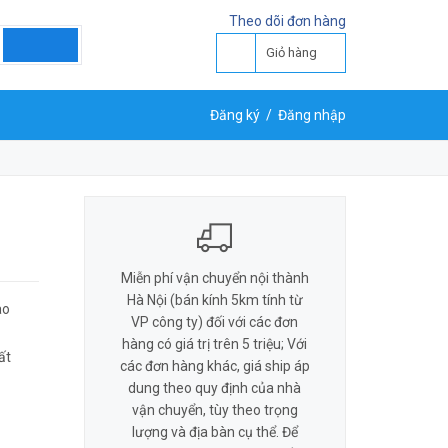
LIÊN HỆ ĐẶT HÀNG
Theo dõi đơn hàng
Y
0818 581 155
Giỏ hàng
Đăng ký
/
Đăng nhập
Miễn phí vận chuyển nội thành
Hà Nội (bán kính 5km tính từ
ao
VP công ty) đối với các đơn
hàng có giá trị trên 5 triệu; Với
ất
các đơn hàng khác, giá ship áp
dung theo quy định của nhà
vận chuyển, tùy theo trọng
lượng và địa bàn cụ thể. Để