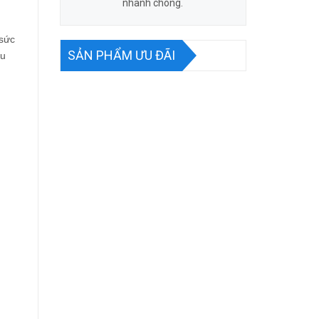
nhanh chóng.
 sức
SẢN PHẨM ƯU ĐÃI
ệu