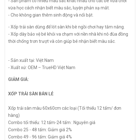
- Sản phẩm có nhiều màu sắc khác nhau cho các bé vừa chơi
vừa học cách nhận biết màu sắc, luyện phản xạ mắt.
- Cho không gian thêm sinh động và nổi bật.
- Xốp trải sàn dùng để lót sàn khi bè ngồi chơi hay tắm nắng.
- Xốp dày bảo vệ bé khỏi va chạm với nền nhà khi nô đùa đồng
thời chống trơn trượt và còn giúp bé nhận biết màu sắc.
- Sản xuất tại: Việt Nam
- Xuất xứ: OEM – TrueHD Việt Nam
GIẢM GIÁ:
XỐP TRẢI SÀN BÁN LẺ
Xốp trải sàn màu 60x60cm các loại (Tối thiểu 12 tấm/ đơn
hàng)
Combo tối thiểu: 12 tấm-24 tấm : Nguyên giá
Combo 25 - 48 tấm: Giảm giá 2%
Combo 49 - 96 tấm: Giảm giá 4%