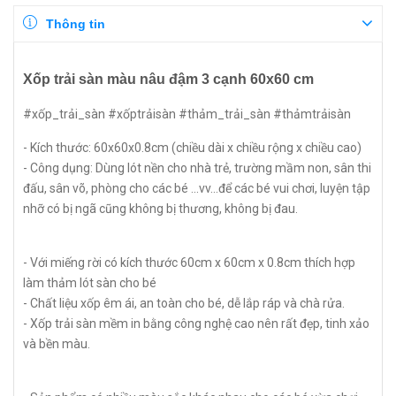
Thông tin
Xốp trải sàn màu nâu đậm 3 cạnh 60x60 cm
#xốp_trải_sàn #xốptrảisàn #thảm_trải_sàn #thảmtrảisàn
- Kích thước: 60x60x0.8cm (chiều dài x chiều rộng x chiều cao)
- Công dụng: Dùng lót nền cho nhà trẻ, trường mầm non, sân thi
đấu, sân võ, phòng cho các bé ...vv...để các bé vui chơi, luyện tập
nhỡ có bị ngã cũng không bị thương, không bị đau.
- Với miếng rời có kích thước 60cm x 60cm x 0.8cm thích hợp
làm thảm lót sàn cho bé
- Chất liệu xốp êm ái, an toàn cho bé, dễ lắp ráp và chà rửa.
- Xốp trải sàn mềm in bằng công nghệ cao nên rất đẹp, tinh xảo
và bền màu.