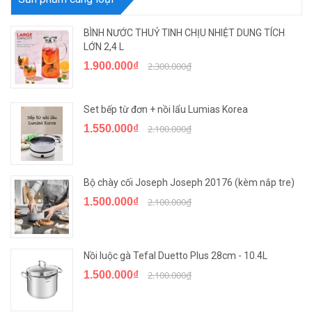
BÌNH NƯỚC THUỶ TINH CHỊU NHIỆT DUNG TÍCH
LỚN 2,4 L
1.900.000₫
2.300.000₫
Set bếp từ đơn + nồi lẩu Lumias Korea
1.550.000₫
2.100.000₫
Bộ chày cối Joseph Joseph 20176 (kèm nắp tre)
1.500.000₫
2.100.000₫
Nồi luộc gà Tefal Duetto Plus 28cm - 10.4L
1.500.000₫
2.100.000₫