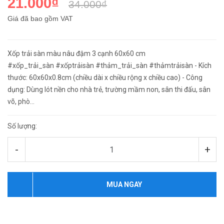
21.000₫
34.000₫
Giá đã bao gồm VAT
Xốp trải sàn màu nâu đậm 3 cạnh 60x60 cm
#xốp_trải_sàn #xốptrảisàn #thảm_trải_sàn #thảmtrảisàn - Kích
thước: 60x60x0.8cm (chiều dài x chiều rộng x chiều cao) - Công
dụng: Dùng lót nền cho nhà trẻ, trường mầm non, sân thi đấu, sân
võ, phò...
Số lượng:
-
+
MUA NGAY