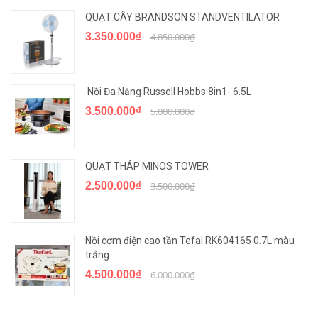
QUẠT CÂY BRANDSON STANDVENTILATOR
3.350.000₫
4.850.000₫
Nồi Đa Năng Russell Hobbs 8in1- 6.5L
3.500.000₫
5.000.000₫
QUẠT THÁP MINOS TOWER
2.500.000₫
3.500.000₫
Nồi cơm điện cao tần Tefal RK604165 0.7L màu
trắng
4.500.000₫
6.000.000₫