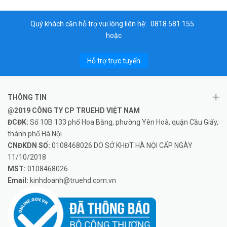
Quý khách cần hỗ trợ vui lòng liên hệ:
0818 581 155
hoặc
Hỗ trợ trực tuyến
THÔNG TIN
@2019 CÔNG TY CP TRUEHD VIỆT NAM
ĐCĐK:
Số 10B 133 phố Hoa Bằng, phường Yên Hoà, quận Cầu Giấy,
thành phố Hà Nội
CNĐKDN SỐ:
0108468026 DO SỞ KHĐT HÀ NỘI CẤP NGÀY
11/10/2018
MST:
0108468026
Email:
kinhdoanh@truehd.com.vn