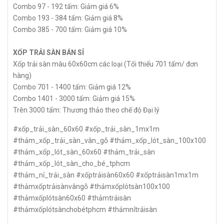
Combo 97 - 192 tấm: Giảm giá 6%
Combo 193 - 384 tấm: Giảm giá 8%
Combo 385 - 700 tấm: Giảm giá 10%
XỐP TRẢI SÀN BÁN SỈ
Xốp trải sàn màu 60x60cm các loại (Tối thiểu 701 tấm/ đơn
hàng)
Combo 701 - 1400 tấm: Giảm giá 12%
Combo 1401 - 3000 tấm: Giảm giá 15%
Trên 3000 tấm: Thương thảo theo chế độ Đại lý
#xốp_trải_sàn_60x60 #xốp_trải_sàn_1mx1m
#thảm_xốp_trải_sàn_vân_gỗ #thảm_xốp_lót_sàn_100x100
#thảm_xốp_lót_sàn_60x60 #thảm_trải_sàn
#thảm_xốp_lót_sàn_cho_bé_tphcm
#thảm_nỉ_trải_sàn #xốptrảisàn60x60 #xốptrảisàn1mx1m
#thảmxốptrảisànvângỗ #thảmxốplótsàn100x100
#thảmxốplótsàn60x60 #thảmtrảisàn
#thảmxốplótsànchobétphcm #thảmnỉtrảisàn