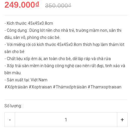
249.000₫
350.000₫
- Kích thước: 45x45x0.8cm
- Công dụng : Dùng lót nền cho nhà trẻ, trường mầm non, sân thi
đấu, sân võ, phòng cho các bé.
- Với miếng rời có kích thước 45x45x0.8cm thích hợp làm thảm lót
sàn cho bé
- Chất liệu xốp êm ái, an toàn cho bé, dễ lắp ráp và chà rửa
- Xốp trải sàn mềm in bằng công nghệ cao nên rất đẹp, tinh xảo và
bền màu.
- Sản xuất tại: Việt Nam
#Xốptrảisàn #Xoptraisan #Thảmxốptrảisàn #Thamxoptraisan
Số lượng:
-
+