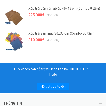
Xốp trải sàn vân gỗ ép 45x45 cm (Combo 9 tấm)
225.000₫
360.000₫
Xốp trải sàn màu 30x30 cm (Combo 30 tấm)
210.000₫
450.000₫
Quý khách cần hỗ trợ vui lòng liên hệ:
0818 581 155
hoặc
Hỗ trợ trực tuyến
THÔNG TIN