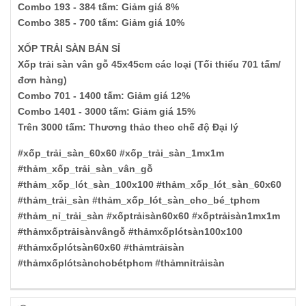
Combo 193 - 384 tấm: Giảm giá 8%
Combo 385 - 700 tấm: Giảm giá 10%
XỐP TRẢI SÀN BÁN SỈ
Xốp trải sàn vân gỗ 45x45cm các loại (Tối thiểu 701 tấm/
đơn hàng)
Combo 701 - 1400 tấm: Giảm giá 12%
Combo 1401 - 3000 tấm: Giảm giá 15%
Trên 3000 tấm: Thương thảo theo chế độ Đại lý
#xốp_trải_sàn_60x60 #xốp_trải_sàn_1mx1m
#thảm_xốp_trải_sàn_vân_gỗ
#thảm_xốp_lót_sàn_100x100 #thảm_xốp_lót_sàn_60x60
#thảm_trải_sàn #thảm_xốp_lót_sàn_cho_bé_tphcm
#thảm_nỉ_trải_sàn
#xốptrảisàn60x60 #xốptrảisàn1mx1m
#thảmxốptrảisànvângỗ #thảmxốplótsàn100x100
#thảmxốplótsàn60x60 #thảmtrảisàn
#thảmxốplótsànchobétphcm #thảmnỉtrảisàn