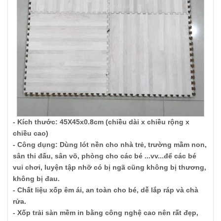
- Kích thước: 45X45x0.8cm (chiều dài x chiều rộng x
chiều cao)
- Công dụng: Dùng lót nền cho nhà trẻ, trường mầm non,
sân thi đấu, sân võ, phòng cho các bé ...vv...để các bé
vui chơi, luyện tập nhỡ có bị ngã cũng không bị thương,
không bị đau.
- Chất liệu xốp êm ái, an toàn cho bé, dễ lắp ráp và chà
rửa.
- Xốp trải sàn mềm in bằng công nghệ cao nên rất đẹp,