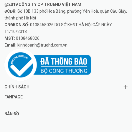
@2019 CÔNG TY CP TRUEHD VIỆT NAM
ĐCĐK:
Số 10B 133 phố Hoa Bằng, phường Yên Hoà, quận Cầu Giấy,
thành phố Hà Nội
CNĐKDN SỐ:
0108468026 DO SỞ KHĐT HÀ NỘI CẤP NGÀY
11/10/2018
MST:
0108468026
Email:
kinhdoanh@truehd.com.vn
CHÍNH SÁCH
FANPAGE
BẢN ĐỒ