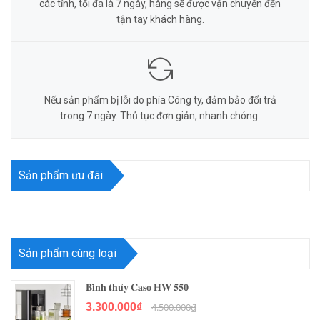
các tỉnh, tối đa là 7 ngày, hàng sẽ được vận chuyển đến
tận tay khách hàng.
Nếu sản phẩm bị lỗi do phía Công ty, đảm bảo đổi trả
trong 7 ngày. Thủ tục đơn giản, nhanh chóng.
Sản phẩm ưu đãi
Sản phẩm cùng loại
𝐁𝐢̀𝐧𝐡 𝐭𝐡𝐮̉𝐲 𝐂𝐚𝐬𝐨 𝐇𝐖 𝟓𝟓𝟎
3.300.000₫
4.500.000₫