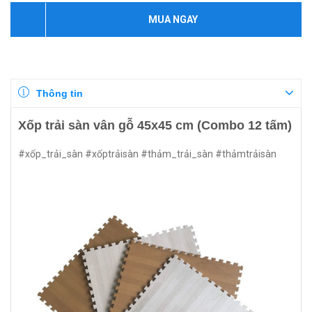
MUA NGAY
Thông tin
Xốp trải sàn vân gỗ 45x45 cm (Combo 12 tấm)
#xốp_trải_sàn #xốptrảisàn #thảm_trải_sàn #thảmtrảisàn