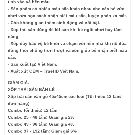
tinh xảo và bền màu.
- Sản phẩm có nhiều màu sắc khác nhau cho các bé vừa
chơi vừa học cách nhận biết màu sắc, luyện phản xạ mắt.
- Cho không gian thêm sinh động và nổi bật.
- Xốp trải sàn dùng để lót sàn khi bè ngồi chơi hay tắm
nắng.
- Xốp dày bảo vệ bé khỏi va chạm với nền nhà khi nô đùa
đồng thời chống trơn trượt và còn giúp bé nhận biết màu
sắc.
- Sản xuất tại: Việt Nam.
- Xuất xứ: OEM – TrueHD Việt Nam.
GIẢM GIÁ:
XỐP TRẢI SÀN BÁN LẺ
Xốp trải sàn vân gỗ 45x45cm các loại (Tối thiểu 12 tấm/
đơn hàng)
Combo tối thiểu: 12 tấm
Combo 25 - 48 tấm: Giảm giá 2%
Combo 49 - 96 tấm: Giảm giá 4%
Combo 97 - 192 tấm: Giảm giá 6%