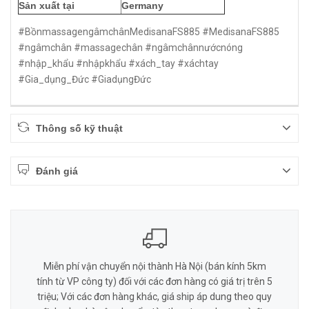
Sản xuất tại
Germany
#BồnmassagengâmchânMedisanaFS885 #MedisanaFS885
#ngâmchân #massagechân #ngâmchânnướcnóng
#nhập_khẩu #nhậpkhẩu #xách_tay #xáchtay
#Gia_dụng_Đức #GiadụngĐức
Thông số kỹ thuật
Đánh giá
Miễn phí vận chuyển nội thành Hà Nội (bán kính 5km
tính từ VP công ty) đối với các đơn hàng có giá trị trên 5
triệu; Với các đơn hàng khác, giá ship áp dung theo quy