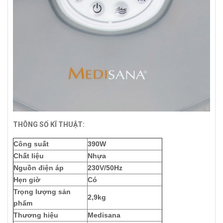
THÔNG SỐ KĨ THUẬT:
Công suất
390W
Chất liệu
Nhựa
Nguồn điện áp
230V/50Hz
Hẹn giờ
Có
Trọng lượng sản
2,9kg
phẩm
Thương hiệu
Medisana