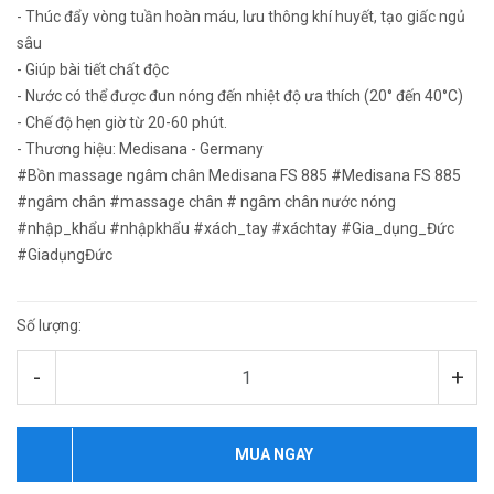
- Thúc đẩy vòng tuần hoàn máu, lưu thông khí huyết, tạo giấc ngủ
sâu
- Giúp bài tiết chất độc
- Nước có thể được đun nóng đến nhiệt độ ưa thích (20° đến 40°C)
- Chế độ hẹn giờ từ 20-60 phút.
- Thương hiệu: Medisana - Germany
#Bồn massage ngâm chân Medisana FS 885 #Medisana FS 885
#ngâm chân #massage chân # ngâm chân nước nóng
#nhập_khẩu #nhậpkhẩu #xách_tay #xáchtay #Gia_dụng_Đức
#GiadụngĐức
Số lượng:
-
+
MUA NGAY