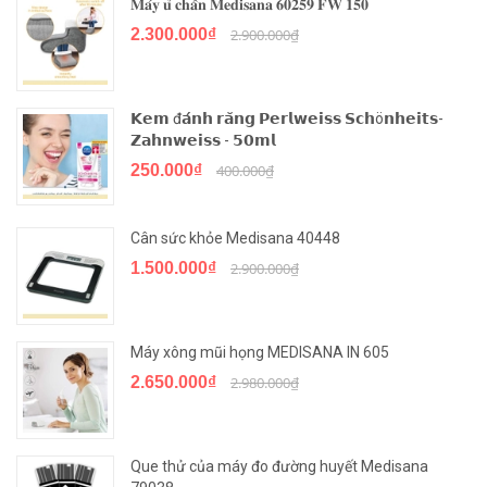
𝐌𝐚́𝐲 𝐮̉ 𝐜𝐡𝐚̂𝐧 𝐌𝐞𝐝𝐢𝐬𝐚𝐧𝐚 𝟔𝟎𝟐𝟓𝟗 𝐅𝐖 𝟏𝟓𝟎
2.300.000₫
2.900.000₫
𝗞𝗲𝗺 đ𝗮́𝗻𝗵 𝗿𝗮̆𝗻𝗴 𝗣𝗲𝗿𝗹𝘄𝗲𝗶𝘀𝘀 𝗦𝗰𝗵ö𝗻𝗵𝗲𝗶𝘁𝘀-
𝗭𝗮𝗵𝗻𝘄𝗲𝗶𝘀𝘀 - 𝟱𝟬𝗺𝗹
250.000₫
400.000₫
Cân sức khỏe Medisana 40448
1.500.000₫
2.900.000₫
Máy xông mũi họng MEDISANA IN 605
2.650.000₫
2.980.000₫
Que thử của máy đo đường huyết Medisana