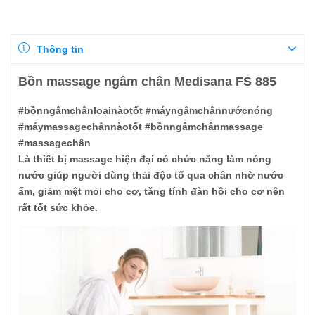
Thông tin
Bồn massage ngâm chân Medisana FS 885
#bồnngâmchânloạinàotốt #máyngâmchânnướcnóng
#máymassagechânnàotốt #bồnngâmchânmassage
#massagechân
Là thiết bị massage hiện đại có chức năng làm nóng
nước giúp người dùng thải độc tố qua chân nhờ nước
ấm, giảm mệt mỏi cho cơ, tăng tính đàn hồi cho cơ nên
rất tốt sức khỏe.