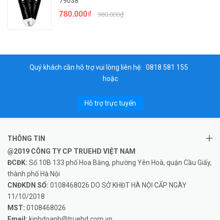
79038
780.000₫
980.000₫
Quý khách cần hỗ trợ vui lòng liên hệ:
0818 581 155
hoặc
Hỗ trợ trực tuyến
THÔNG TIN
@2019 CÔNG TY CP TRUEHD VIỆT NAM
ĐCĐK:
Số 10B 133 phố Hoa Bằng, phường Yên Hoà, quận Cầu Giấy,
thành phố Hà Nội
CNĐKDN SỐ:
0108468026 DO SỞ KHĐT HÀ NỘI CẤP NGÀY
11/10/2018
MST:
0108468026
Email:
kinhdoanh@truehd.com.vn