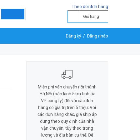
LIÊN HỆ ĐẶT HÀNG
Theo dõi đơn hàng
Y
0818 581 155
Giỏ hàng
Đăng ký
/
Đăng nhập
Miễn phí vận chuyển nội thành
Hà Nội (bán kính 5km tính từ
VP công ty) đối với các đơn
hàng có giá trị trên 5 triệu; Với
các đơn hàng khác, giá ship áp
dung theo quy định của nhà
vận chuyển, tùy theo trọng
lượng và địa bàn cụ thể. Để