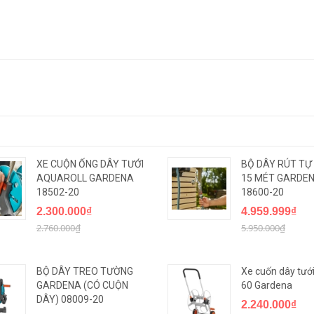
XE CUỘN ỐNG DÂY TƯỚI
BỘ DÂY RÚT TỰ
AQUAROLL GARDENA
15 MÉT GARDE
18502-20
18600-20
2.300.000₫
4.959.999₫
2.760.000₫
5.950.000₫
BỘ DÂY TREO TƯỜNG
Xe cuốn dây tưới
GARDENA (CÓ CUỘN
60 Gardena
DÂY) 08009-20
2.240.000₫