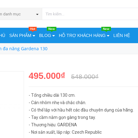
MUA NGA
n danh mục
Hot
New
New
HỦ
SẢN PHẨM
BLOG
HỖ TRỢ KHÁCH HÀNG
LIÊN HỆ
 đa năng Gardena 130
495.000₫
548.000₫
- Tổng chiều dài 130 cm.
- Cán nhôm nhẹ và chắc chắn.
- Có thể lắp với hầu hết các đầu chuyên dụng của hãng.
- Tay cầm nằm gọn gàng trong tay.
- Thương hiệu: GARDENA
- Nơi sản xuất, lắp ráp: Czech Republic