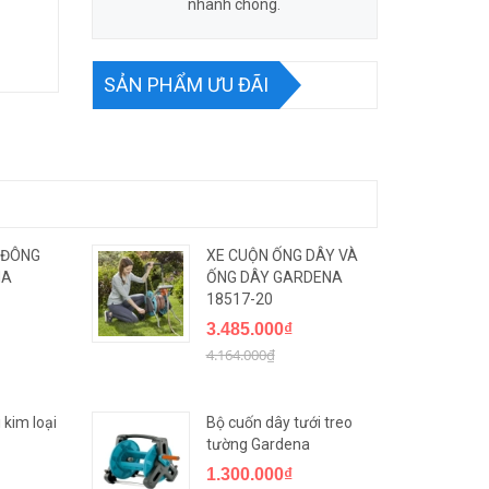
nhanh chóng.
SẢN PHẨM ƯU ĐÃI
 ĐÔNG
XE CUỘN ỐNG DÂY VÀ
NA
ỐNG DÂY GARDENA
18517-20
3.485.000₫
4.164.000₫
 kim loại
Bộ cuốn dây tưới treo
tường Gardena
1.300.000₫