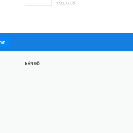
1.560.000₫
yến
BẢN ĐỒ