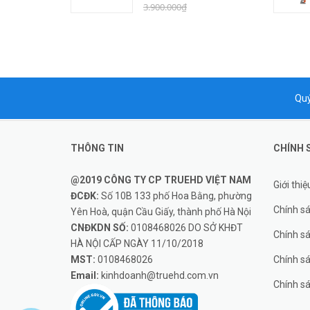
3.900.000₫
Quý
THÔNG TIN
CHÍNH 
@2019 CÔNG TY CP TRUEHD VIỆT NAM
Giới thiệ
ĐCĐK:
Số 10B 133 phố Hoa Bằng, phường
Chính s
Yên Hoà, quận Cầu Giấy, thành phố Hà Nội
CNĐKDN SỐ:
0108468026 DO SỞ KHĐT
Chính s
HÀ NỘI CẤP NGÀY 11/10/2018
MST:
0108468026
Chính sá
Email:
kinhdoanh@truehd.com.vn
Chính s