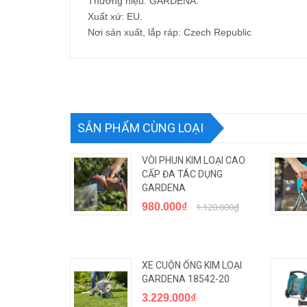
Thương hiệu: GARDENA.
Xuất xứ: EU.
Nơi sản xuất, lắp ráp: Czech Republic
SẢN PHẨM CÙNG LOẠI
VÒI PHUN KIM LOẠI CAO
CẤP ĐA TÁC DỤNG
GARDENA
980.000₫
1.120.000₫
XE CUỘN ỐNG KIM LOẠI
GARDENA 18542-20
3.229.000₫