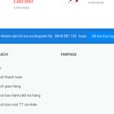
2.483.000₫
2.688.000₫
3.000.000₫
 khách cần hỗ trợ vui lòng liên hệ:
0818 581 155
hoặc
Hỗ trợ trực tu
SÁCH
FANPAGE
u
ách thanh toán
ách giao hàng
ch bảo hành/đổi trả hàng
ách bảo mật TT cá nhân