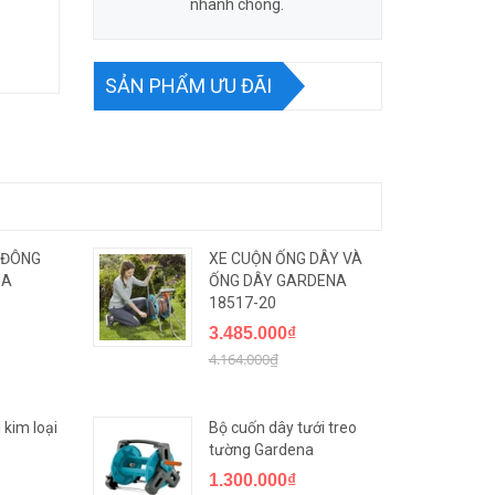
nhanh chóng.
SẢN PHẨM ƯU ĐÃI
 ĐÔNG
XE CUỘN ỐNG DÂY VÀ
NA
ỐNG DÂY GARDENA
18517-20
3.485.000₫
4.164.000₫
 kim loại
Bộ cuốn dây tưới treo
tường Gardena
1.300.000₫