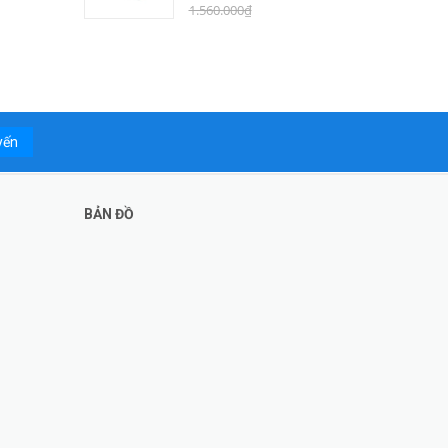
1.560.000₫
yến
BẢN ĐỒ