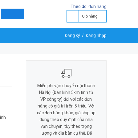
LIÊN HỆ ĐẶT HÀNG
Theo dõi đơn hàng
Y
0818 581 155
Giỏ hàng
Đăng ký
/
Đăng nhập
Miễn phí vận chuyển nội thành
Hà Nội (bán kính 5km tính từ
VP công ty) đối với các đơn
hàng có giá trị trên 5 triệu; Với
các đơn hàng khác, giá ship áp
ính
dung theo quy định của nhà
vận chuyển, tùy theo trọng
lượng và địa bàn cụ thể. Để