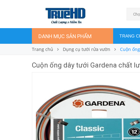
Cuộn ống dây tưới Gardena chất lượng 3/4''
1.140.000₫
Giá bán:
Chọ
DANH MỤC SẢN PHẨM
TRANG C
Trang chủ
Dụng cụ tưới rửa vườn
Cuộn ống
Cuộn ống dây tưới Gardena chất l