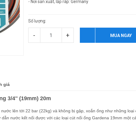
- Nơi sản xuất, lắp ráp: Germany
Số lượng:
-
+
MUA NGAY
h giá
ng 3/4'' (19mm) 20m
nước lên tới 22 bar (22kg) và không bị gập, xoắn ống như những loại
y dẫn nước kết nối được với các loại cút nối ống Gardena 19mm một c