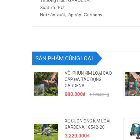
Thương hiệu: GARDENA.
Xuất xứ: EU.
Nơi sản xuất, lắp ráp: Germany.
SẢN PHẨM CÙNG LOẠI
VÒI PHUN KIM LOẠI CAO
CẤP ĐA TÁC DỤNG
GARDENA
980.000₫
1.120.000₫
XE CUỘN ỐNG KIM LOẠI
GARDENA 18542-20
3.229.000₫