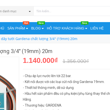
 (19mm) 20m
MUA NGA
n danh mục
Hot
New
New
HỦ
SẢN PHẨM
BLOG
HỖ TRỢ KHÁCH HÀNG
LIÊN HỆ
 dây tưới Gardena chất lượng 3/4'' (19mm) 20m
ượng 3/4'' (19mm) 20m
1.140.000₫
1.356.000₫
- Chịu áp lực nước lên tới 22 bar.
- Kết nối được với các loại cút nối ống Gardena 19mm.
- Thiết kế thông minh, dễ sử dụng.
- Hầu hết sản phẩm đều có phụ kiện/phụ tùng thay thế ch
Hãng.
- Thương hiệu: GARDENA.