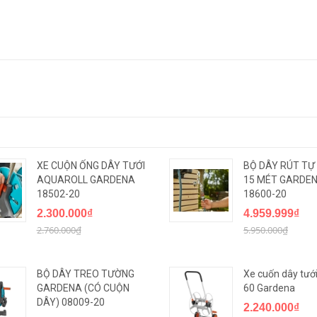
XE CUỘN ỐNG DÂY TƯỚI
BỘ DÂY RÚT TỰ
AQUAROLL GARDENA
15 MÉT GARDE
18502-20
18600-20
2.300.000₫
4.959.999₫
2.760.000₫
5.950.000₫
BỘ DÂY TREO TƯỜNG
Xe cuốn dây tưới
GARDENA (CÓ CUỘN
60 Gardena
DÂY) 08009-20
2.240.000₫