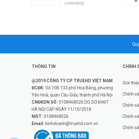
3.900.000₫
Quý
THÔNG TIN
CHÍNH 
@2019 CÔNG TY CP TRUEHD VIỆT NAM
Giới thiệ
ĐCĐK:
Số 10B 133 phố Hoa Bằng, phường
Chính s
Yên Hoà, quận Cầu Giấy, thành phố Hà Nội
CNĐKDN SỐ:
0108468026 DO SỞ KHĐT
Chính s
HÀ NỘI CẤP NGÀY 11/10/2018
MST:
0108468026
Chính sá
Email:
kinhdoanh@truehd.com.vn
Chính s