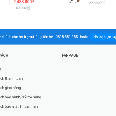
2.483.000₫
2.688.000₫
3.000.000₫
 khách cần hỗ trợ vui lòng liên hệ:
0818 581 155
hoặc
Hỗ trợ trực tu
SÁCH
FANPAGE
u
ách thanh toán
ách giao hàng
ch bảo hành/đổi trả hàng
ách bảo mật TT cá nhân