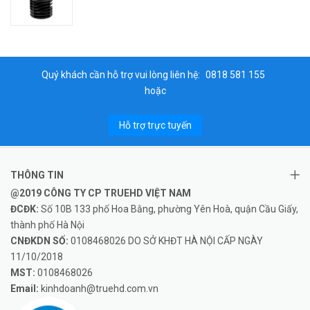
Quý khách cần hỗ trợ vui lòng liên hệ:
0818 581 155
hoặc
Hỗ trợ trực tuyến
THÔNG TIN
@2019 CÔNG TY CP TRUEHD VIỆT NAM
ĐCĐK:
Số 10B 133 phố Hoa Bằng, phường Yên Hoà, quận Cầu Giấy,
thành phố Hà Nội
CNĐKDN SỐ:
0108468026 DO SỞ KHĐT HÀ NỘI CẤP NGÀY
11/10/2018
MST:
0108468026
Email:
kinhdoanh@truehd.com.vn