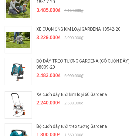
18517-20
3.485.000₫
4.164.000₫
XE CUỘN ỐNG KIM LOẠI GARDENA 18542-20
3.229.000₫
3.900.000₫
BỘ DÂY TREO TƯỜNG GARDENA (CÓ CUỘN DÂY)
08009-20
2.483.000₫
3.000.000₫
Xe cuốn dây tưới kim loại 60 Gardena
2.240.000₫
2.688.000₫
Bộ cuốn dây tưới treo tường Gardena
1.300.000₫
1.560.000₫