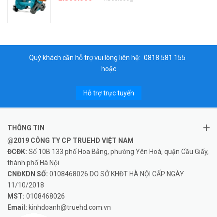
Quý khách cần hỗ trợ vui lòng liên hệ:
0818 581 155
hoặc
Hỗ trợ trực tuyến
THÔNG TIN
@2019 CÔNG TY CP TRUEHD VIỆT NAM
ĐCĐK:
Số 10B 133 phố Hoa Bằng, phường Yên Hoà, quận Cầu Giấy,
thành phố Hà Nội
CNĐKDN SỐ:
0108468026 DO SỞ KHĐT HÀ NỘI CẤP NGÀY
11/10/2018
MST:
0108468026
Email:
kinhdoanh@truehd.com.vn