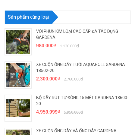
Sản phẩm cùng loại
VÒI PHUN KIM LOẠI CAO CẤP ĐA TÁC DỤNG
GARDENA
980.000₫
1.120.000₫
XE CUỘN ỐNG DÂY TƯỚI AQUAROLL GARDENA
18502-20
2.300.000₫
2.760.000₫
BỘ DÂY RÚT TỰ ĐÔNG 15 MÉT GARDENA 18600-
20
4.959.999₫
5.950.000₫
XE CUỘN ỐNG DÂY VÀ ỐNG DÂY GARDENA