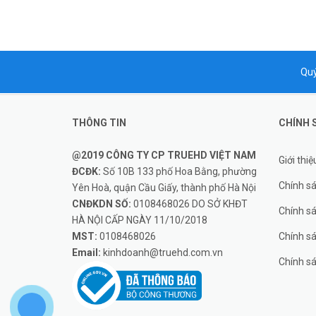
Quý
THÔNG TIN
CHÍNH 
@2019 CÔNG TY CP TRUEHD VIỆT NAM
Giới thiệ
ĐCĐK:
Số 10B 133 phố Hoa Bằng, phường
Chính s
Yên Hoà, quận Cầu Giấy, thành phố Hà Nội
CNĐKDN SỐ:
0108468026 DO SỞ KHĐT
Chính s
HÀ NỘI CẤP NGÀY 11/10/2018
MST:
0108468026
Chính sá
Email:
kinhdoanh@truehd.com.vn
Chính s