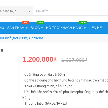
MUA NGA
n danh mục
Hot
New
New
HỦ
SẢN PHẨM
BLOG
HỖ TRỢ KHÁCH HÀNG
LIÊN HỆ
ưới nhỏ giọt (50m) Gardena
na
1.200.000₫
1.327.000₫
- Cuộn ống có chiều dài 50m.
- Có thể sử dụng cho hệ thống tưới ngầm hoặc trên mặt đ
- Thiết kế thông minh, dễ sử dụng
- Hầu hết sản phẩm đều có phụ kiện/phụ tùng thay thế ch
Hãng.
- Thương hiệu: GARDENA - EU