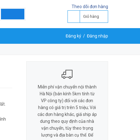
LIÊN HỆ ĐẶT HÀNG
Theo dõi đơn hàng
Y
0818 581 155
Giỏ hàng
Đăng ký
/
Đăng nhập
Miễn phí vận chuyển nội thành
Hà Nội (bán kính 5km tính từ
VP công ty) đối với các đơn
ất.
hàng có giá trị trên 5 triệu; Với
các đơn hàng khác, giá ship áp
ính
dung theo quy định của nhà
vận chuyển, tùy theo trọng
lượng và địa bàn cụ thể. Để