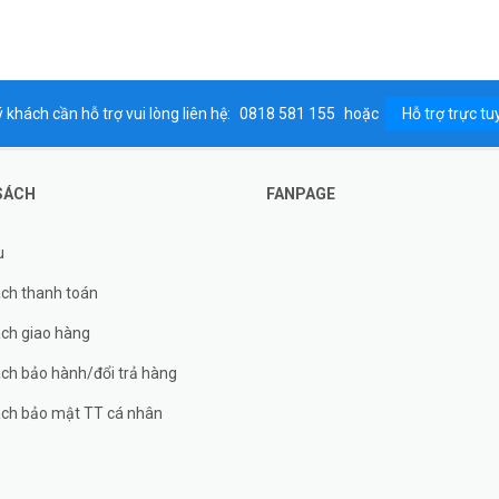
 khách cần hỗ trợ vui lòng liên hệ:
0818 581 155
hoặc
Hỗ trợ trực tu
SÁCH
FANPAGE
u
ách thanh toán
ách giao hàng
ch bảo hành/đổi trả hàng
ách bảo mật TT cá nhân