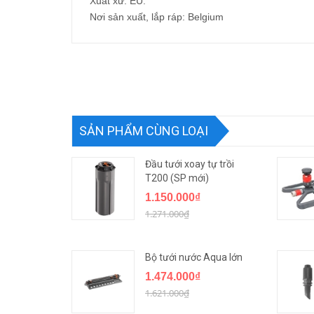
Xuất xứ: EU.
Nơi sản xuất, lắp ráp: Belgium
SẢN PHẨM CÙNG LOẠI
Đầu tưới xoay tự trồi
T200 (SP mới)
1.150.000₫
1.271.000₫
Bộ tưới nước Aqua lớn
1.474.000₫
1.621.000₫