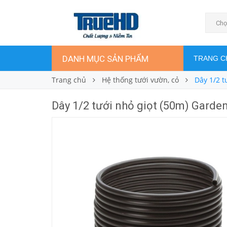
Dây 1/2 tưới nhỏ giọt (50m) Gardena
1.200.000₫
Giá bán:
Chọ
DANH MỤC SẢN PHẨM
TRANG C
Trang chủ
Hệ thống tưới vườn, cỏ
Dây 1/2 t
Dây 1/2 tưới nhỏ giọt (50m) Garde