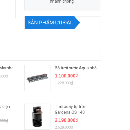
nhanh chóng.
SẢN PHẨM ƯU ĐÃI
y Mambo
Bộ tưới nước Aqua nhỏ
.000₫
1.100.000₫
1.228.000₫
o diện
Tưới xoay tự trồi
Gardena OS 140
.000₫
2.190.000₫
2.628.000₫