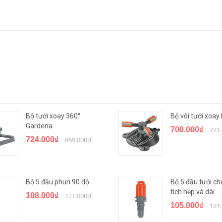
Bộ tưới xoay 360°
Bộ vòi tưới xoa
Gardena
700.000₫
771
724.000₫
869.000₫
Bộ 5 đầu phun 90 độ
Bộ 5 đầu tưới ch
tích hẹp và dài
108.000₫
121.000₫
105.000₫
121