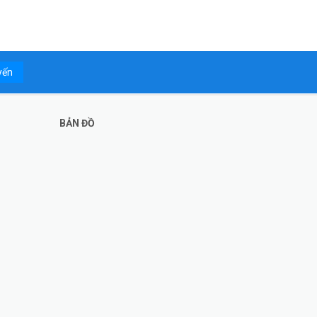
yến
BẢN ĐỒ