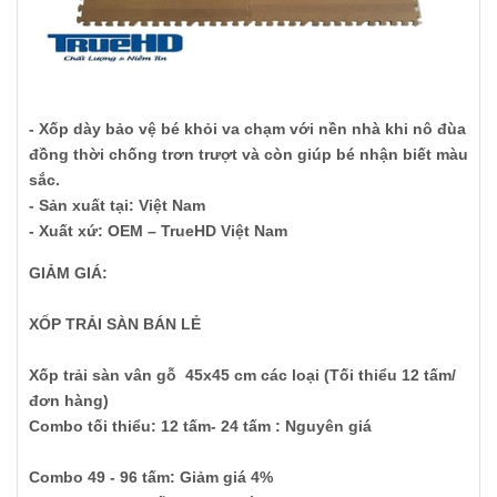
- Xốp dày bảo vệ bé khỏi va chạm với nền nhà khi nô đùa
đồng thời chống trơn trượt và còn giúp bé nhận biết màu
sắc.
- Sản xuất tại: Việt Nam
- Xuất xứ: OEM – TrueHD Việt Nam
GIẢM GIÁ:
XỐP TRẢI SÀN BÁN LẺ
Xốp trải sàn vân gỗ 45x45 cm các loại (Tối thiểu 12 tấm/
đơn hàng)
Combo tối thiểu: 12 tấm- 24 tấm : Nguyên giá
Combo 49 - 96 tấm: Giảm giá 4%