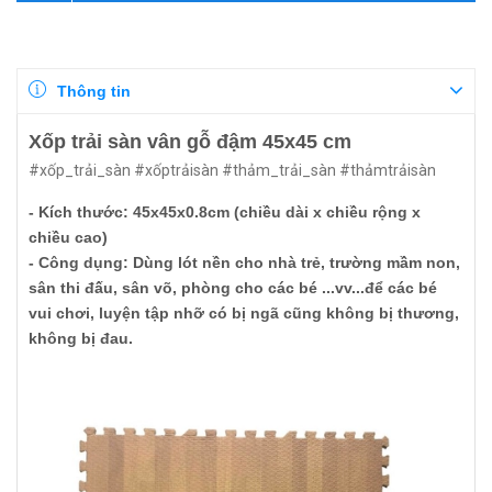
Thông tin
Xốp trải sàn vân gỗ đậm 45x45 cm
#xốp_trải_sàn #xốptrảisàn #thảm_trải_sàn #thảmtrảisàn
- Kích thước: 45x45x0.8cm (chiều dài x chiều rộng x
chiều cao)
- Công dụng: Dùng lót nền cho nhà trẻ, trường mầm non,
sân thi đấu, sân võ, phòng cho các bé ...vv...để các bé
vui chơi, luyện tập nhỡ có bị ngã cũng không bị thương,
không bị đau.