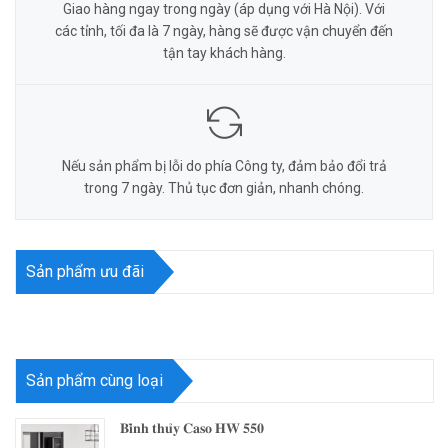
Giao hàng ngay trong ngày (áp dụng với Hà Nội). Với
các tỉnh, tối đa là 7 ngày, hàng sẽ được vận chuyển đến
tận tay khách hàng.
Nếu sản phẩm bị lỗi do phía Công ty, đảm bảo đổi trả
trong 7 ngày. Thủ tục đơn giản, nhanh chóng.
Sản phẩm ưu đãi
Sản phẩm cùng loại
𝐁𝐢̀𝐧𝐡 𝐭𝐡𝐮̉𝐲 𝐂𝐚𝐬𝐨 𝐇𝐖 𝟓𝟓𝟎