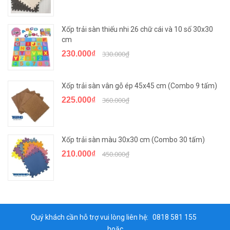
Xốp trải sàn thiếu nhi 26 chữ cái và 10 số 30x30
cm
230.000₫
330.000₫
Xốp trải sàn vân gỗ ép 45x45 cm (Combo 9 tấm)
225.000₫
360.000₫
Xốp trải sàn màu 30x30 cm (Combo 30 tấm)
210.000₫
450.000₫
Quý khách cần hỗ trợ vui lòng liên hệ:
0818 581 155
hoặc