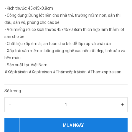
- Kích thước: 45x45x0.8cm
- Công dụng: Dùng lót nền cho nhà trẻ, trường mầm non, sân thi
đấu, sân võ, phòng cho các bé.
- Với miếng rời có kích thước 45x45x0.8cm thích hợp làm thảm lót
sàn cho bé
- Chất liệu xốp êm ái, an toàn cho bé, dễ lắp ráp và chà rửa
- Xốp trải sàn mềm in bằng công nghệ cao nên rất đẹp, tinh xảo và
bền màu.
- Sản xuất tại: Việt Nam
#Xốptrảisàn #Xoptraisan #Thảmxốptrảisàn #Thamxoptraisan
Số lượng:
-
+
MUA NGAY