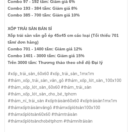
Combo 97 - 192 tấm: Giảm giá 6%
Combo 193 - 384 tấm: Giảm giá 8%
Combo 385 - 700 tấm: Giảm giá 10%
XỐP TRẢI SÀN BÁN SỈ
Xốp trải sàn vân gỗ ép 45x45 cm các loại (Tối thiểu 701
tấm/ đơn hàng)
Combo 701 - 1400 tấm: Giảm giá 12%
Combo 1401 - 3000 tấm: Giảm giá 15%
Trên 3000 tấm: Thương thảo theo chế độ Đại lý
#xốp_trải_sàn_60x60 #xốp_trải_sàn_1mx1m
#thảm_xốp_trải_sàn_vân_gỗ #thảm_xốp_lót_sàn_100x100
#thảm_xốp_lót_sàn_60x60 #thảm_trải_sàn
#thảm_xốp_lót_sàn_cho_bé_tphcm
#thảm_nỉ_trải_sàn #xốptrảisàn60x60 #xốptrảisàn1mx1m
#thảmxốptrảisànvângỗ #thảmxốplótsàn100x100
#thảmxốplótsàn60x60 #thảmtrảisàn
#thảmxốplótsànchobétphcm #thảmnỉtrảisàn