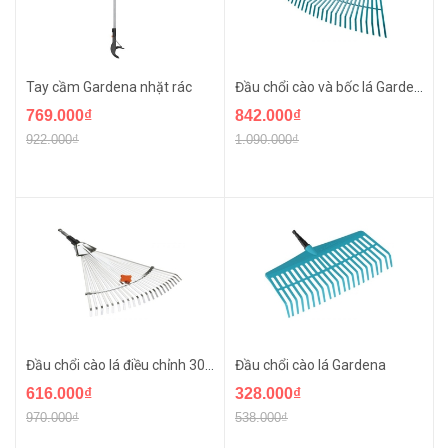
Tay cầm Gardena nhặt rác
Đầu chổi cào và bốc lá Gardena
769.000₫
842.000₫
922.000₫
1.090.000₫
Đầu chổi cào lá điều chỉnh 30 -50 cm
Đầu chổi cào lá Gardena
616.000₫
328.000₫
970.000₫
538.000₫