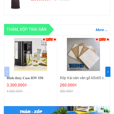
THẢM, XỐP TRẢI SÀN
𝐁𝐢̀𝐧𝐡 𝐭𝐡𝐮̉𝐲 𝐂𝐚𝐬𝐨 𝐇𝐖 𝟓𝟓𝟎
Xốp trải sàn vân gỗ 60x60 cm (Combo 9 tấm)
3.300.000₫
260.000₫
4.500.000₫
380.000₫