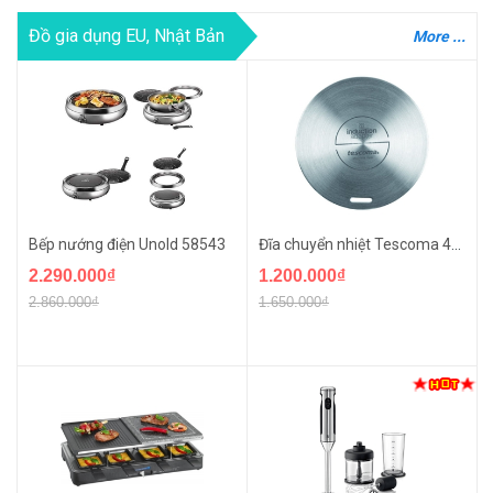
Đồ gia dụng EU, Nhật Bản
Bếp nướng điện Unold 58543
Đĩa chuyển nhiệt Tescoma 420946 21cm
2.290.000₫
1.200.000₫
2.860.000₫
1.650.000₫