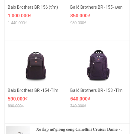
Balo Brothers BR 156 (tím)
Ba lô Brothers BR -155- Đen
1.000.000₫
850.000₫
1.440.000₫
980.000₫
Balo Brothers BR -154-Tím
Ba lô Brothers BR -153 -Tím
590.000₫
640.000₫
890.000₫
740.000₫
𝐗𝐞 đ𝐚̣𝐩 𝐧𝐮̛̃ 𝐠𝐢𝐨́𝐧𝐠 𝐜𝐨𝐧𝐠 𝐂𝐚𝐧𝐞𝐥𝐥𝐢𝐧𝐢 𝐂𝐫𝐮𝐢𝐬𝐞𝐫 𝐃𝐚𝐦𝐞 - màu kem