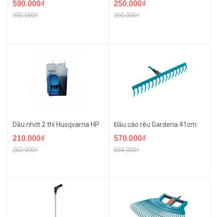
590.000₫
250.000₫
990.000₫
390.000₫
Dầu nhớt 2 thì Husqvarna HP
Đầu cào rêu Gardena 41cm
210.000₫
570.000₫
260.000₫
684.000₫