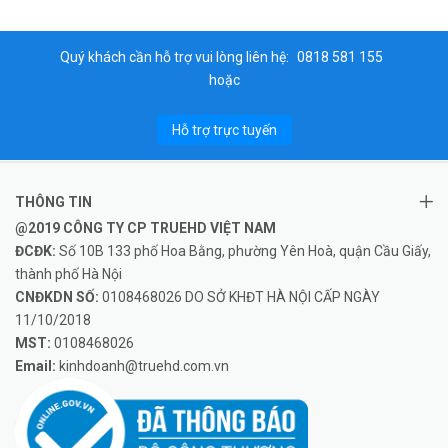
Quý khách cần hỗ trợ vui lòng liên hệ:
0818 581 155
hoặc
Hỗ trợ trực tuyến
THÔNG TIN
@2019 CÔNG TY CP TRUEHD VIỆT NAM
ĐCĐK:
Số 10B 133 phố Hoa Bằng, phường Yên Hoà, quận Cầu Giấy,
thành phố Hà Nội
CNĐKDN SỐ:
0108468026 DO SỞ KHĐT HÀ NỘI CẤP NGÀY
11/10/2018
MST:
0108468026
Email:
kinhdoanh@truehd.com.vn