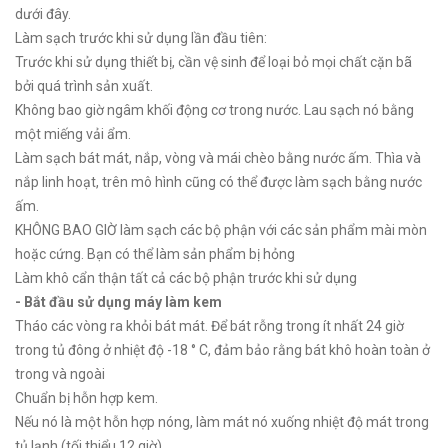
dưới đây.
Làm sạch trước khi sử dụng lần đầu tiên:
Trước khi sử dụng thiết bị, cần vệ sinh để loại bỏ mọi chất cặn bã
bởi quá trình sản xuất.
Không bao giờ ngâm khối động cơ trong nước. Lau sạch nó bằng
một miếng vải ẩm.
Làm sạch bát mát, nắp, vòng và mái chèo bằng nước ấm. Thìa và
nắp linh hoạt, trên mô hình cũng có thể được làm sạch bằng nước
ấm.
KHÔNG BAO GIỜ làm sạch các bộ phận với các sản phẩm mài mòn
hoặc cứng. Bạn có thể làm sản phẩm bị hỏng
Làm khô cẩn thận tất cả các bộ phận trước khi sử dụng
- Bắt đầu sử dụng máy làm kem
Tháo các vòng ra khỏi bát mát. Để bát rỗng trong ít nhất 24 giờ
trong tủ đông ở nhiệt độ -18 ° C, đảm bảo rằng bát khô hoàn toàn ở
trong và ngoài
Chuẩn bị hỗn hợp kem.
Nếu nó là một hỗn hợp nóng, làm mát nó xuống nhiệt độ mát trong
tủ lạnh (tối thiểu 12 giờ).