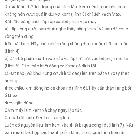
Do sự tăng thể tích trong quá trình làm kem nên lượng hỗn hợp
không nên vượt quá lít đối với kem (Hình 8) chỉ đến vạch Max.
Bắt đầu bằng cách lắp ráp các bộ phận vào máy.
a) Lắp vòng dưới; bạn phải nghe thấy tiếng "click" và sau đó chụp
vòng trên cùng
trên bát lạnh. Hãy chắc chắn rằng chúng được buộc chặt an toàn
(Hình 4).
b) Gắn bộ phận mô-tơ vào nắp và lắp lưỡi cắt vào bộ phận mô-tơ
(Hình 5). Đảm bảo khối động cơ được cố định tốt.
c) Đặt nắp (với khối động cơ và lưỡi dao) lên trên bát và xoay theo
hướng
theo chiều kim đồng hồ để khóa nó (Hình 6). Hãy cẩn thận rằng bốn
ổ khóa
được gắn đúng.
Cắm máy làm kem và chạy ngay lập tức.
Cái bát rất lạnh. Đèn báo sáng lên.
Luôn đổ nguyên liệu làm kem vào thiết bị qua cổng rót (Hình 7). Nếu
bạn muốn kết hợp các thành phần khác trong quá trình hóa rắn