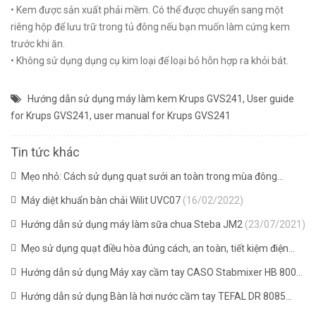
• Kem được sản xuất phải mềm. Có thể được chuyển sang một
riêng hộp để lưu trữ trong tủ đông nếu bạn muốn làm cứng kem
trước khi ăn.
• Không sử dụng dụng cụ kim loại để loại bỏ hỗn hợp ra khỏi bát.
Hướng dẫn sử dụng máy làm kem Krups GVS241
,
User guide
for Krups GVS241
,
user manual for Krups GVS241
Tin tức khác
Mẹo nhỏ: Cách sử dụng quạt sưởi an toàn trong mùa đông
(16/02/2022)
Máy diệt khuẩn bàn chải Wilit UVC07
(16/02/2022)
Hướng dẫn sử dụng máy làm sữa chua Steba JM2
(23/07/2021)
Mẹo sử dụng quạt điều hòa đúng cách, an toàn, tiết kiệm điện
(20/07/2021)
Hướng dẫn sử dụng Máy xay cầm tay CASO Stabmixer HB 800
(08/05/2021)
Hướng dẫn sử dụng Bàn là hơi nước cầm tay TEFAL DR 8085
(06/05/2020)