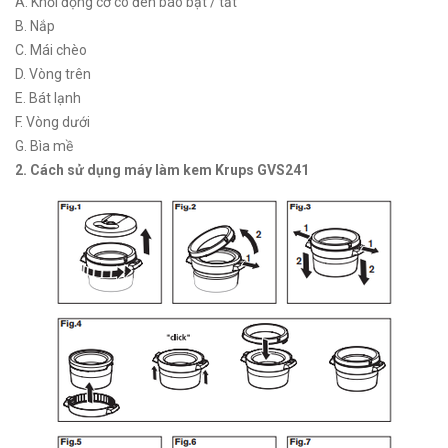
A. Khối động cơ có đèn báo bật / tắt
B. Nắp
C. Mái chèo
D. Vòng trên
E. Bát lạnh
F. Vòng dưới
G. Bìa mề
2. Cách sử dụng máy làm kem Krups GVS241