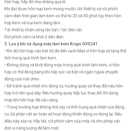
hỗn hợp, hãy đổ nhẹ nhàng qua lỗ.
Khi đạt được hỗn hợp kem mong muốn, tắt thiết bị và rút phích
cắm điện thời gian làm kem có thể từ 20 và 40 phút tùy theo hỗn
hợp kem và loại kem đang làm.
Tắt thiết bị nhấn công tắc bật / tắt. Đèn tắt.
Rút phích cắm ra khỏi ổ dẫn điện.
3. Lưu ý khi sử dụng máy làm kem Krups GVS241
• Khi đổ hỗn hợp vào bát tối đa đến vạch Max vì hỗn hợp sẽ tăng thể
tích trong quá trình làm kem.
• Không dừng và khởi động máy trong quá trình làm kem, vì hỗn
hợp có thể đóng băng khi tiếp xúc với bát và ngăn ngừa chuyển
động của mái chèo.
• Để tránh quá nhiệt cho động cơ, hướng quay sẽ thay đổi nếu hỗn
hợp trở nên quá dày. Nếu hướng quay tiếp tục thay đổi thì dừng
máy khi hỗn hợp đã sẵn sàng.
• Trong trường hợp không thể xảy ra tình trạng quá nhiệt của động
cơ, bộ phận cắt an toàn sẽ hoạt động khiến động cơ dừng lại. Nếu
điều này xảy ra, hãy tắt, rút phích cắm của máy và cho phép các
đơn vị năng lượng để làm mát.