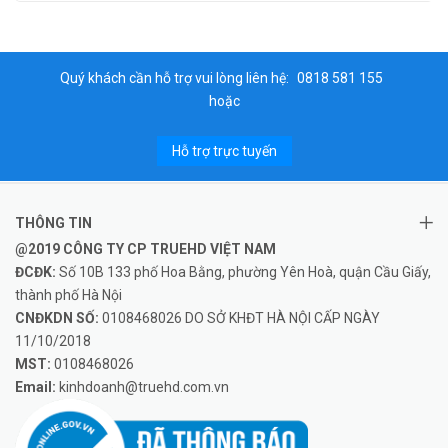
Quý khách cần hỗ trợ vui lòng liên hệ:
0818 581 155
hoặc
Hỗ trợ trực tuyến
THÔNG TIN
@2019 CÔNG TY CP TRUEHD VIỆT NAM
ĐCĐK:
Số 10B 133 phố Hoa Bằng, phường Yên Hoà, quận Cầu Giấy,
thành phố Hà Nội
CNĐKDN SỐ:
0108468026 DO SỞ KHĐT HÀ NỘI CẤP NGÀY
11/10/2018
MST:
0108468026
Email:
kinhdoanh@truehd.com.vn