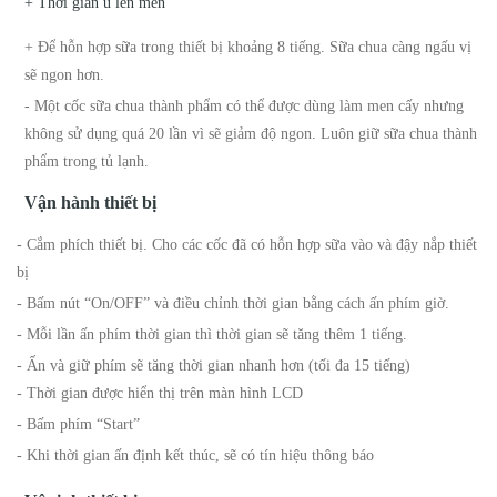
+ Thời gian ủ lên men
+ Để hỗn hợp sữa trong thiết bị khoảng 8 tiếng. Sữa chua càng ngấu vị
sẽ ngon hơn.
- Một cốc sữa chua thành phẩm có thể được dùng làm men cấy nhưng
không sử dụng quá 20 lần vì sẽ giảm độ ngon. Luôn giữ sữa chua thành
phẩm trong tủ lạnh.
Vận hành thiết bị
- Cắm phích thiết bị. Cho các cốc đã có hỗn hợp sữa vào và đậy nắp thiết
bị
- Bấm nút “On/OFF” và điều chỉnh thời gian bằng cách ấn phím giờ.
- Mỗi lần ấn phím thời gian thì thời gian sẽ tăng thêm 1 tiếng.
- Ấn và giữ phím sẽ tăng thời gian nhanh hơn (tối đa 15 tiếng)
- Thời gian được hiển thị trên màn hình LCD
- Bấm phím “Start”
- Khi thời gian ấn định kết thúc, sẽ có tín hiệu thông báo