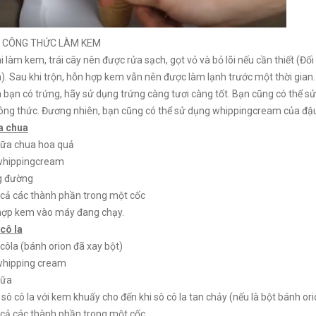
 CÔNG THỨC LÀM KEM
i làm kem, trái cây nên được rửa sạch, gọt vỏ và bỏ lõi nếu cần thiết (Đ
. Sau khi trộn, hỗn hợp kem vẫn nên được làm lạnh trước một thời gian.
 bạn có trứng, hãy sử dụng trứng càng tươi càng tốt. Bạn cũng có thể 
ông thức. Đương nhiên, bạn cũng có thể sử dụng whippingcream của đậ
a chua
sữa chua hoa quả
whippingcream
g đường
 cả các thành phần trong một cốc
hợp kem vào máy đang chạy.
cô la
côla (bánh orion đã xay bột)
whipping cream
sữa
ô cô la với kem khuấy cho đến khi sô cô la tan chảy (nếu là bột bánh ori
 cả các thành phần trong một cốc