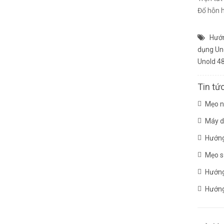
Đổ hỗn 
Hướn
dụng Un
Unold 4
Tin tứ
Mẹo n
Máy d
Hướng
Mẹo sử
Hướng
Hướng