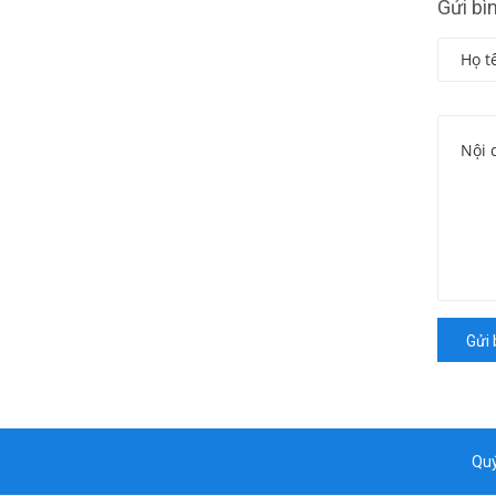
Gửi bì
Gửi 
Quý