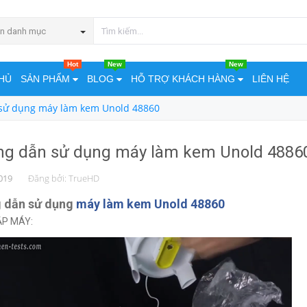
n danh mục
Hot
New
New
HỦ
SẢN PHẨM
BLOG
HỖ TRỢ KHÁCH HÀNG
LIÊN HỆ
sử dụng máy làm kem Unold 48860
g dẫn sử dụng máy làm kem Unold 4886
019
Đăng bởi:
TrueHD
 dẫn sử dụng
máy làm kem Unold 48860
ẮP MÁY: