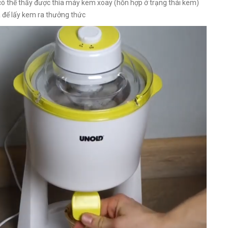
có thể thấy được thìa máy kem xoay (hỗn hợp ở trạng thái kem)
 để lấy kem ra thưởng thức