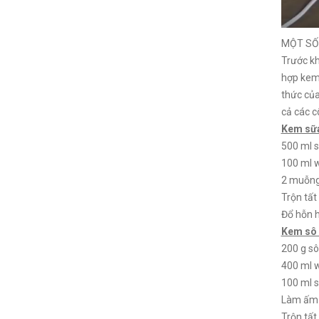
MỘT SỐ
Trước kh
hợp kem)
thức của
cả các c
Kem sữ
500 ml 
100 ml 
2 muỗn
Trộn tất
Đổ hỗn 
Kem sô 
200 g sô
400 ml 
100 ml 
Làm ấm s
Trộn tất