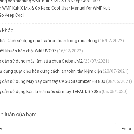
ớng dẫn sử dụng WMF Kult X Mix & Go Keep Cool
,
User
r WMF Kult X Mix & Go Keep Cool
,
User Manual for WMF Kult
Go Keep Cool
c khác
hỏ: Cách sử dụng quạt sưởi an toàn trong mùa đông
(16/02/2022)
iệt khuẩn bàn chải Wilit UVC07
(16/02/2022)
 dẫn sử dụng máy làm sữa chua Steba JM2
(23/07/2021)
 dụng quạt điều hòa đúng cách, an toàn, tiết kiệm điện
(20/07/2021)
 dẫn sử dụng Máy xay cầm tay CASO Stabmixer HB 800
(08/05/2021)
 dẫn sử dụng Bàn là hơi nước cầm tay TEFAL DR 8085
(06/05/2020)
nh luận của bạn: