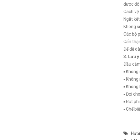
được độ
Cách vệ 
Ngắt kết
Không s
Các bộ p
Cẩn thận
Để dễ dà
3. Lưu ý
Đầu cắm
▪ Không 
▪ Không 
▪ Không 
▪ Đợi ch
▪ Rút ph
▪ Chế bi
Hướn