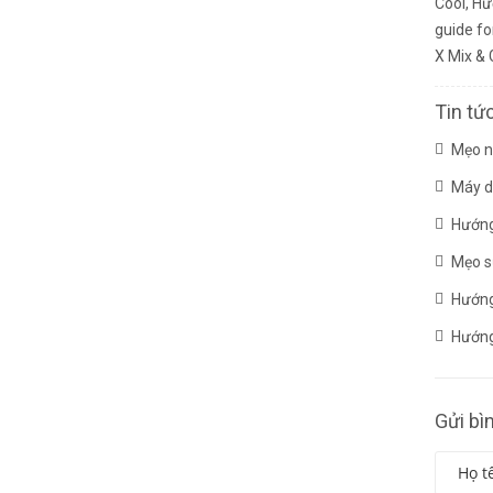
Cool
,
Hư
guide fo
X Mix & 
Tin tứ
Mẹo n
Máy d
Hướng
Mẹo sử
Hướng
Hướng
Gửi bì