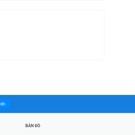
yến
BẢN ĐỒ