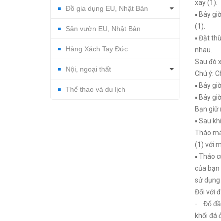
xay (1).
Đồ gia dụng EU, Nhật Bản
▪ Bây gi
(1).
Sân vườn EU, Nhật Bản
▪ Đặt th
Hàng Xách Tay Đức
nhau.
Sau đó x
Nội, ngoại thất
Chú ý: C
▪ Bây gi
Thể thao và du lịch
▪ Bây gi
Bạn giữ 
▪ Sau kh
Tháo máy
(1) với 
▪ Tháo c
của bạn 
sử dụng 
Đối với 
- Đổ đầy
khối đá 