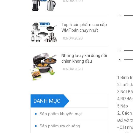
03/04/2020
Top 5 sản phẩm cao cấp
WMF bán chạy nhất
03/04/2020
Những lưu ý khi dùng nồi
chiên không dầu
03/04/2020
1 Bình t
2 Lưỡi d
3 Nút Bắ
4 BP độ
DANH MỤC
5 Nắp
2. Cách
Sản phẩm khuyến mại
Đối với 
Sản phẩm ưa chuộng
▪ Cắt nh