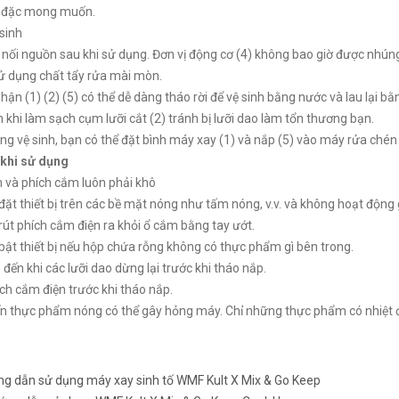
 đặc mong muốn.
sinh
 nối nguồn sau khi sử dụng. Đơn vị động cơ (4) không bao giờ được nhún
ử dụng chất tẩy rửa mài mòn.
hận (1) (2) (5) có thể dễ dàng tháo rời để vệ sinh bằng nước và lau lại b
 khi làm sạch cụm lưỡi cắt (2) tránh bị lưỡi dao làm tổn thương bạn.
ng vệ sinh, bạn có thể đặt bình máy xay (1) và nắp (5) vào máy rửa chén
 khi sử dụng
 và phích cắm luôn phải khô
đặt thiết bị trên các bề mặt nóng như tấm nóng, v.v. và không hoạt động g
rút phích cắm điện ra khỏi ổ cắm bằng tay ướt.
bật thiết bị nếu hộp chứa rỗng không có thực phẩm gì bên trong.
o đến khi các lưỡi dao dừng lại trước khi tháo nắp.
ích cắm điện trước khi tháo nắp.
ến thực phẩm nóng có thể gây hỏng máy. Chỉ những thực phẩm có nhiệt độ
g dẫn sử dụng máy xay sinh tố WMF Kult X Mix & Go Keep