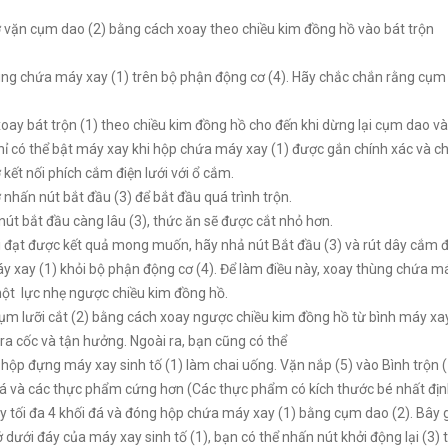
ờ vặn cụm dao (2) bằng cách xoay theo chiều kim đồng hồ vào bát trộn
ùng chứa máy xay (1) trên bộ phận động cơ (4). Hãy chắc chắn rằng cụm l
oay bát trộn (1) theo chiều kim đồng hồ cho đến khi dừng lại cụm dao 
hỉ có thể bật máy xay khi hộp chứa máy xay (1) được gắn chính xác và c
ờ kết nối phích cắm điện lưới với ổ cắm.
ờ nhấn nút bắt đầu (3) để bắt đầu quá trình trộn.
nút bắt đầu càng lâu (3), thức ăn sẽ được cắt nhỏ hơn.
i đạt được kết quả mong muốn, hãy nhả nút Bắt đầu (3) và rút dây cắm 
 xay (1) khỏi bộ phận động cơ (4). Để làm điều này, xoay thùng chứa m
một lực nhẹ ngược chiều kim đồng hồ.
ụm lưỡi cắt (2) bằng cách xoay ngược chiều kim đồng hồ từ bình máy xay 
ra cốc và tận hưởng. Ngoài ra, bạn cũng có thể
hộp đựng máy xay sinh tố (1) làm chai uống. Vặn nắp (5) vào Bình trộn (
đá và các thực phẩm cứng hơn (Các thực phẩm có kích thước bé nhất địn
 tối đa 4 khối đá và đóng hộp chứa máy xay (1) bằng cụm dao (2). Bây gi
ở dưới đáy của máy xay sinh tố (1), bạn có thể nhấn nút khởi động lại (3) t