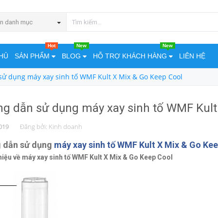
n danh mục
Hot
New
New
HỦ
SẢN PHẨM
BLOG
HỖ TRỢ KHÁCH HÀNG
LIÊN HỆ
ử dụng máy xay sinh tố WMF Kult X Mix & Go Keep Cool
g dẫn sử dụng máy xay sinh tố WMF Kult
019
Đăng bởi:
Kinh doanh
 dẫn sử dụng
máy xay sinh tố WMF Kult X Mix & Go Ke
thiệu về máy xay sinh tố WMF Kult X Mix & Go Keep Cool