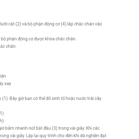
ưỡi cắt (2) và bộ phận động cơ (4) lắp chắc chắn vào
và bộ phận động cơ được khóa chắc chắn.
hắc chắn.
điện
áy xay
(1). Bây giờ bạn có thể đổ sinh tố hoặc nước trái cây
1)
h)
ờ bấm nhanh nút bắt đầu (3) trong vài giây. Khi các
rong vài giây. Lặp lại quy trình cho đến khi đá nghiền đạt