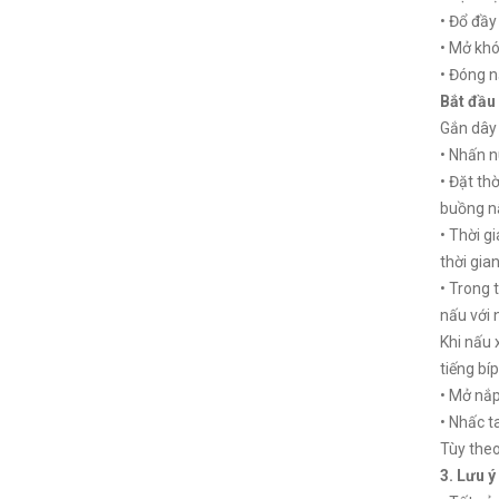
• Đổ đầy
• Mở khó
• Đóng 
Bắt đầu
Gắn dây 
• Nhấn nú
• Đặt th
buồng n
• Thời g
thời gian
• Trong 
nấu với n
Khi nấu 
tiếng bí
• Mở nắp
• Nhấc t
Tùy theo
3. Lưu ý