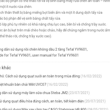
 các bộ phận có thể tháo rời và vệ sinh bằng máy rửa chén an toàn – hì
ột ít nước rửa chén.
ch thân thiết bị bằng miếng bọt biển ẩm và một ít dung dịch tẩy rửa
ác bộ phận để vệ sinh bằng chất tẩy rửa.
ó lớp phủ tự nhiên có khả năng chịu lực cao, bền bỉ và chống trầy xước.
ức ăn bị kẹt trên mái chèo hoặc chảo, hãy để chúng ngâm trong nước ấm 
thể tháo rời, chống trầy xước cao).
g dẫn sử dụng nồi chiên không dầu 2 tầng Tefal YV9601
,
de for Tefal YV9601
,
user manual for Tefal YV9601
c khác
hỏ: Cách sử dụng quạt sưởi an toàn trong mùa đông
(16/02/2022)
iệt khuẩn bàn chải Wilit UVC07
(16/02/2022)
 dẫn sử dụng máy làm sữa chua Steba JM2
(23/07/2021)
 dụng quạt điều hòa đúng cách, an toàn, tiết kiệm điện
(20/07/2021)
 dẫn sử dụng Máy xay cầm tay CASO Stabmixer HB 800
(08/05/2021)