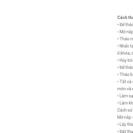
Cách th
• Để thá
- Mở nắp
• Tháo 
• Nhấc t
ổ khóa, 
• Hủy bỏ
• Để thá
• Tháo b
• Tất cả
mòn và m
• Làm sạ
• Làm khô
Cách sử
Mở nắp –
• Lấy thì
• Đặt th