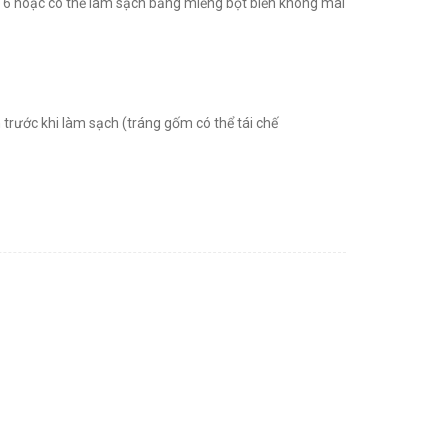
nh 6 hoặc có thể làm sạch bằng miếng bọt biển không mài
trước khi làm sạch (tráng gốm có thể tái chế