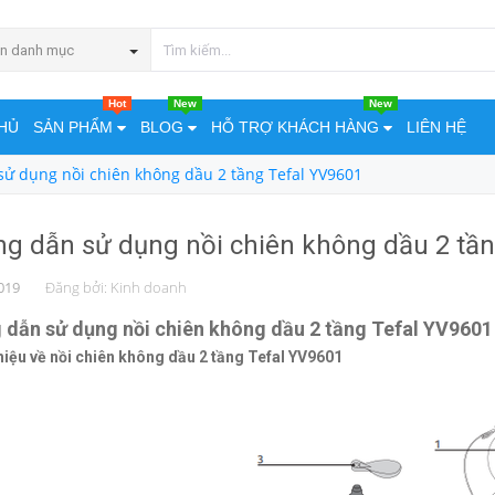
n danh mục
Hot
New
New
HỦ
SẢN PHẨM
BLOG
HỖ TRỢ KHÁCH HÀNG
LIÊN HỆ
ử dụng nồi chiên không dầu 2 tầng Tefal YV9601
g dẫn sử dụng nồi chiên không dầu 2 tần
019
Đăng bởi:
Kinh doanh
dẫn sử dụng nồi chiên không dầu 2 tầng Tefal YV9601
thiệu về nồi chiên không dầu 2 tầng Tefal YV9601