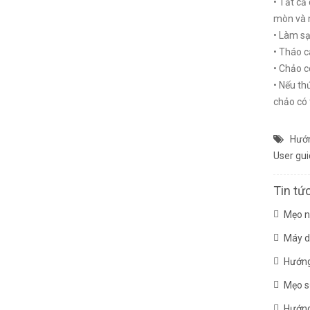
• Tất cả
mòn và m
• Làm sạ
• Tháo c
• Chảo c
• Nếu th
chảo có 
Hướn
User gui
Tin tứ
Mẹo n
Máy d
Hướng
Mẹo sử
Hướng