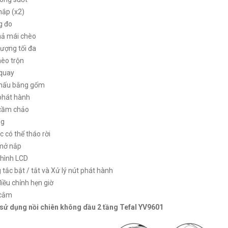
nắp (x2)
g đo
hả mái chèo
lượng tối đa
hèo trộn
 quay
 nấu bằng gốm
 phát hành
 cầm chảo
ng
ọc có thể tháo rời
 mở nắp
 hình LCD
 tắc bật / tắt và Xử lý nút phát hành
điều chỉnh hẹn giờ
 cắm
 sử dụng nồi chiên không dầu 2 tầng Tefal YV9601