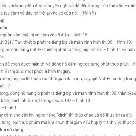
 thìa với lượng dầu được khuyến nghị và đổ đều lượng trên thức ăn – (hìn
a tay cầm và đẩy nó trở lại vào vỏ của nó – (hình 9)
nắp
 nấu:
nguồn vào thiết bị và cắm vào ổ điện – hình 15.
t Bật / Tắt; thiết bị phát ra tiếng bíp và màn hình hiển thị 00 – hình 10.
ời gian nấu bằng nút +/- thiết bị phát ra tiếng bíp thứ hai – hình 11 và 
ấu.
ian đã chọn được hiển thị và đồng hồ đếm ngược từng phút theo phút – hình
 hiển thị dưới một phút là hiển thị giây.
trường hợp có lỗi hoặc xóa thời gian đã chọn, hãy giữ Nút +/- xuống trong 
út +/-.
xong, đồng hồ hẹn giờ phát ra tiếng bíp và màn hình hiển thị 00: thiết bị
p bằng cách nhấn một trong các nút +/- - hình 13.
 – hình 1.
ay cầm cho đến khi nghe tiếng "click" thì tháo chảo và đổ thức ăn ra đĩa.
 từng loại thực phẩm mà lựa chọn thời gian nấu hợp lý tránh việc thực 
 khi sử dụng: