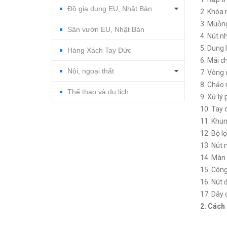
Đồ gia dụng EU, Nhật Bản
2. Khóa 
3. Muỗn
Sân vườn EU, Nhật Bản
4. Nút n
5. Dung 
Hàng Xách Tay Đức
6. Mái c
Nội, ngoại thất
7. Vòng
8. Chảo
Thể thao và du lịch
9. Xử lý
10. Tay
11. Khu
12. Bộ l
13. Nút
14. Màn
15. Công
16. Nút 
17. Dây
2. Cách