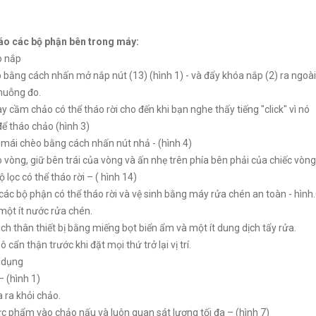
áo các bộ phận bên trong máy:
o nắp
 bằng cách nhấn mở nắp nút (13) (hình 1) - và đẩy khóa nắp (2) ra ngoài
muỗng đo.
ay cầm chảo có thể tháo rời cho đến khi bạn nghe thấy tiếng "click" vì nó
để tháo chảo (hình 3)
 mái chèo bằng cách nhấn nút nhả - (hình 4)
o vòng, giữ bên trái của vòng và ấn nhẹ trên phía bên phải của chiếc vòng
ộ lọc có thể tháo rời – ( hình 14)
 các bộ phận có thể tháo rời và vệ sinh bằng máy rửa chén an toàn - hìn
ột ít nước rửa chén.
ch thân thiết bị bằng miếng bọt biển ẩm và một ít dung dịch tẩy rửa.
 cẩn thận trước khi đặt mọi thứ trở lại vị trí.
 dụng
 (hình 1)
a ra khỏi chảo.
ực phẩm vào chảo nấu và luôn quan sát lượng tối đa – (hình 7)