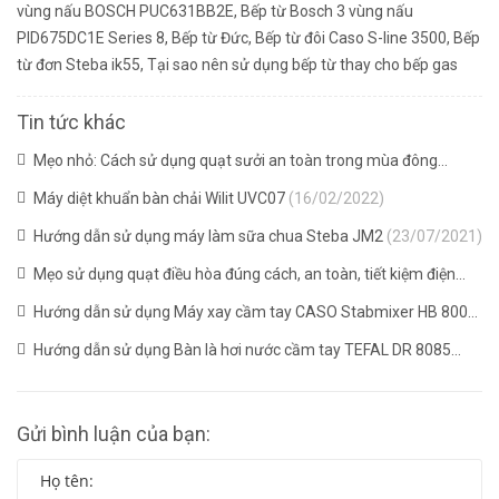
vùng nấu BOSCH PUC631BB2E
,
Bếp từ Bosch 3 vùng nấu
PID675DC1E Series 8
,
Bếp từ Đức
,
Bếp từ đôi Caso S-line 3500
,
Bếp
từ đơn Steba ik55
,
Tại sao nên sử dụng bếp từ thay cho bếp gas
Tin tức khác
Mẹo nhỏ: Cách sử dụng quạt sưởi an toàn trong mùa đông
(16/02/2022)
Máy diệt khuẩn bàn chải Wilit UVC07
(16/02/2022)
Hướng dẫn sử dụng máy làm sữa chua Steba JM2
(23/07/2021)
Mẹo sử dụng quạt điều hòa đúng cách, an toàn, tiết kiệm điện
(20/07/2021)
Hướng dẫn sử dụng Máy xay cầm tay CASO Stabmixer HB 800
(08/05/2021)
Hướng dẫn sử dụng Bàn là hơi nước cầm tay TEFAL DR 8085
(06/05/2020)
Gửi bình luận của bạn: