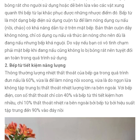
bỏng rát cho người sử dụng hoặc dễ bén lửa vào các vật xung
quanh thì bếp từ lại khắc phục được những nhược điểm đó. Bếp từ
là một dạng bếp điện sử dụng cuộn từ để làm nóng dụng cụ nấu
(nồi, chảo) có khả năng dẫn từ ở trên mặt bếp. Bản thân cuộn dây
không nóng, chỉ có dụng cụ nấu và thức ăn nóng cho nên dù là
đang nấu nhưng bếp khá nguội. Do vậy nếu bạn có vô tình chạm
phải mặt bếp khi đang nấu cũng không lo bị bỏng rát nên tuyệt đối
an toàn trong quá trình sử dụng.
2. Bếp từ tiết kiệm năng lượng
Thông thường lượng nhiệt thất thoát của bếp ga trong quá trình
đun nấu là 60%, vừa là để làm nóng nồi xoong, vừa là do ngọn lửa
không tập trung bị thất thoát nhiệt lượng lớn ra bên ngoài. Với bếp
điện, con số thất thoát chỉ còn 40% và bếp từ thì tiết kiệm hơn
nhiều, chỉ 10% thất thoát nhiệt ra bên ngoài bởi bếp từ bởi hiệu suất
tập trung đến 90% vào đáy nồi