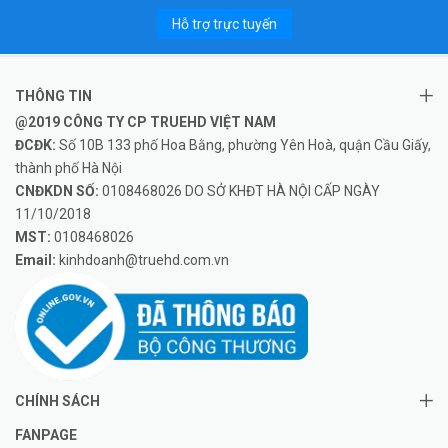
Hỗ trợ trực tuyến
THÔNG TIN
@2019 CÔNG TY CP TRUEHD VIỆT NAM
ĐCĐK:
Số 10B 133 phố Hoa Bằng, phường Yên Hoà, quận Cầu Giấy,
thành phố Hà Nội
CNĐKDN SỐ:
0108468026 DO SỞ KHĐT HÀ NỘI CẤP NGÀY
11/10/2018
MST:
0108468026
Email:
kinhdoanh@truehd.com.vn
CHÍNH SÁCH
FANPAGE